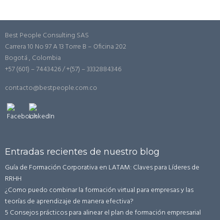
Best People Consulting SAS
Carrera 10 No 97 A 13 Torre B – Oficina 202
Bogotá , Colombia
+57 (601) – 7443426 / +(57) – 3332884346
contacto@bestpeople.com.co
Entradas recientes de nuestro blog
Guía de Formación Corporativa en LATAM: Claves para Líderes de
RRHH
¿Como puedo combinar la formación virtual para empresas y las
teorías de aprendizaje de manera efectiva?
5 Consejos prácticos para alinear el plan de formación empresarial