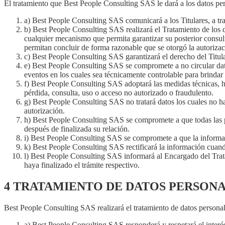
El tratamiento que Best People Consulting SAS le dará a los datos per
a) Best People Consulting SAS comunicará a los Titulares, a trav
b) Best People Consulting SAS realizará el Tratamiento de los d
cualquier mecanismo que permita garantizar su posterior consulta,
permitan concluir de forma razonable que se otorgó la autorizac
c) Best People Consulting SAS garantizará el derecho del Titula
e) Best People Consulting SAS se compromete a no circular dato
eventos en los cuales sea técnicamente controlable para brindar 
f) Best People Consulting SAS adoptará las medidas técnicas, hu
pérdida, consulta, uso o acceso no autorizado o fraudulento.
g) Best People Consulting SAS no tratará datos los cuales no ha
autorización.
h) Best People Consulting SAS se compromete a que todas las pe
después de finalizada su relación.
i) Best People Consulting SAS se compromete a que la informac
k) Best People Consulting SAS rectificará la información cuando
l) Best People Consulting SAS informará al Encargado del Trata
haya finalizado el trámite respectivo.
4 TRATAMIENTO DE DATOS PERSONA
Best People Consulting SAS realizará el tratamiento de datos personal
a) Best People Consulting SAS responderá y respetará el interés