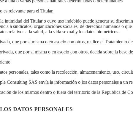
e a una o varias personas naturales determinadas o determinables
 es relevante para el Titular.
la intimidad del Titular o cuyo uso indebido puede generar su discrimina
tenencia a sindicatos, organizaciones sociales, de derechos humanos o que
tos relativos a la salud, a la vida sexual y los datos biométricos.
rivada, que por sí misma o en asocio con otros, realice el Tratamiento 
privada, que por sí misma o en asocio con otros, decida sobre la base de
miento.
tos personales, tales como la recolección, almacenamiento, uso, circul
ple Consulting SAS envía la información o los datos personales a un re
ación de los mismos dentro o fuera del territorio de la Republica de C
E LOS DATOS PERSONALES