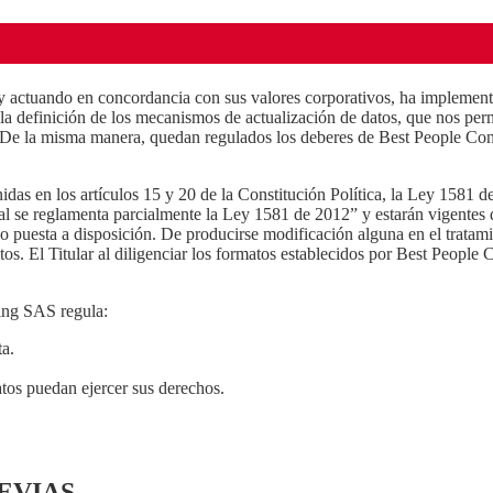
tuando en concordancia con sus valores corporativos, ha implementado 
definición de los mecanismos de actualización de datos, que nos permit
. De la misma manera, quedan regulados los deberes de Best People Cons
idas en los artículos 15 y 20 de la Constitución Política, la Ley 1581 d
al se reglamenta parcialmente la Ley 1581 de 2012” y estarán vigentes
 o puesta a disposición. De producirse modificación alguna en el trata
os. El Titular al diligenciar los formatos establecidos por Best People 
ting SAS regula:
ta.
atos puedan ejercer sus derechos.
EVIAS