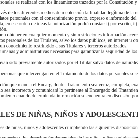
sonales se realizará con los lineamientos trazados por la Constitución y
és de los diferentes medios de recolección la finalidad legítima de la r
atos personales con el consentimiento previo, expreso e informado del T
 en ese orden de ideas la autorización podrá constar: i) por escrito, ii
ión.
r a obtener en cualquier momento y sin restricciones información acerca
s personales de los Titulares, salvo los datos públicos, en internet u
un conocimiento restringido a sus Titulares y terceros autorizados.
manas y administrativas necesarias para garantizar la seguridad de los 
yan sido previamente autorizados por el Titular salvo datos de natural
rsonas que intervengan en el Tratamiento de los datos personales se en
ión que maneja el Encargado del Tratamiento sea veraz, completa, exa
 sea incorrecta y comunicará lo pertinente al Encargado del Tratamient
miento cuando determinada información se encuentra en discusión por p
LES DE NIÑAS, NIÑOS Y ADOLESCENT
es de niñas, niños y adolescentes cumpliendo las siguientes disposicion
 superior y los derechos fundamentales de los niños, niñas y adolescent