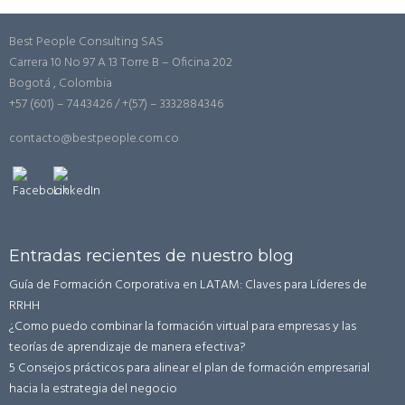
Best People Consulting SAS
Carrera 10 No 97 A 13 Torre B – Oficina 202
Bogotá , Colombia
+57 (601) – 7443426 / +(57) – 3332884346
contacto@bestpeople.com.co
Entradas recientes de nuestro blog
Guía de Formación Corporativa en LATAM: Claves para Líderes de
RRHH
¿Como puedo combinar la formación virtual para empresas y las
teorías de aprendizaje de manera efectiva?
5 Consejos prácticos para alinear el plan de formación empresarial
hacia la estrategia del negocio