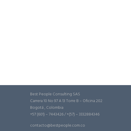
Best People Consulting SAS
Carrera 10 No 97 A 13 Torre B – Oficina 202
Bogotá , Colombia
+57 (601) – 7443426 / +(57) – 3332884346
contacto@bestpeople.com.co