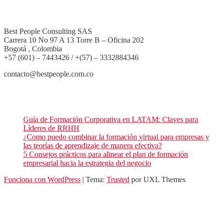
Best People Consulting SAS
Carrera 10 No 97 A 13 Torre B – Oficina 202
Bogotá , Colombia
+57 (601) – 7443426 / +(57) – 3332884346
contacto@bestpeople.com.co
Entradas recientes de nuestro blog
Guía de Formación Corporativa en LATAM: Claves para
Líderes de RRHH
¿Como puedo combinar la formación virtual para empresas y
las teorías de aprendizaje de manera efectiva?
5 Consejos prácticos para alinear el plan de formación
empresarial hacia la estrategia del negocio
Funciona con WordPress
|
Tema:
Trusted
por UXL Themes