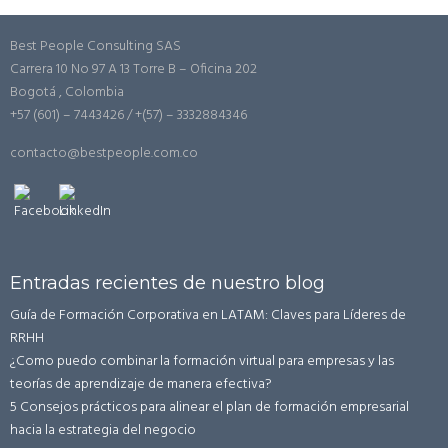
Best People Consulting SAS
Carrera 10 No 97 A 13 Torre B – Oficina 202
Bogotá , Colombia
+57 (601) – 7443426 / +(57) – 3332884346
contacto@bestpeople.com.co
Entradas recientes de nuestro blog
Guía de Formación Corporativa en LATAM: Claves para Líderes de
RRHH
¿Como puedo combinar la formación virtual para empresas y las
teorías de aprendizaje de manera efectiva?
5 Consejos prácticos para alinear el plan de formación empresarial
hacia la estrategia del negocio