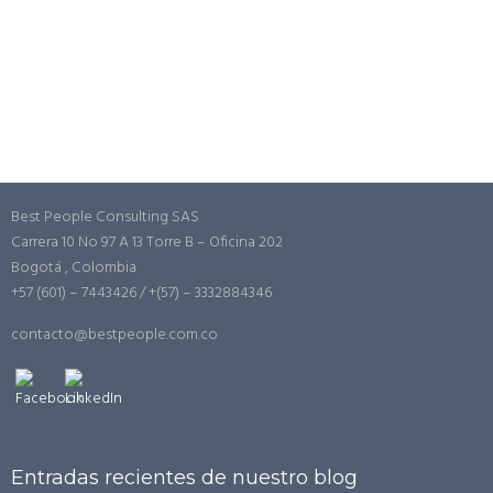
Best People Consulting SAS
Carrera 10 No 97 A 13 Torre B – Oficina 202
Bogotá , Colombia
+57 (601) – 7443426 / +(57) – 3332884346
contacto@bestpeople.com.co
Entradas recientes de nuestro blog