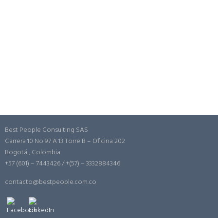
Best People Consulting SAS
Carrera 10 No 97 A 13 Torre B – Oficina 202
Bogotá , Colombia
+57 (601) – 7443426 / +(57) – 3332884346
contacto@bestpeople.com.co