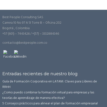
Best People Consulting SAS
Carrera 10 No 97 A 13 Torre B – Oficina 202
Bogotá , Colombia
+57 (601) – 7443426 / +(57) – 3332884346
contacto@bestpeople.com.co
Entradas recientes de nuestro blog
Guía de Formación Corporativa en LATAM: Claves para Líderes de
RRHH
¿Como puedo combinar la formación virtual para empresas y las
teorías de aprendizaje de manera efectiva?
5 Consejos prácticos para alinear el plan de formación empresarial