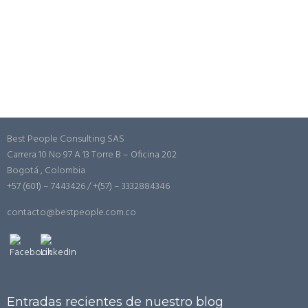
Best People Consulting SAS
Carrera 10 No 97 A 13 Torre B – Oficina 202
Bogotá , Colombia
+57 (601) – 7443426 / +(57) – 3332884346
contacto@bestpeople.com.co
Entradas recientes de nuestro blog