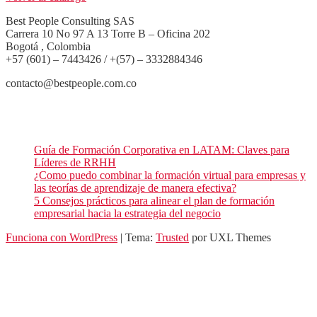
Best People Consulting SAS
Carrera 10 No 97 A 13 Torre B – Oficina 202
Bogotá , Colombia
+57 (601) – 7443426 / +(57) – 3332884346
contacto@bestpeople.com.co
Entradas recientes de nuestro blog
Guía de Formación Corporativa en LATAM: Claves para
Líderes de RRHH
¿Como puedo combinar la formación virtual para empresas y
las teorías de aprendizaje de manera efectiva?
5 Consejos prácticos para alinear el plan de formación
empresarial hacia la estrategia del negocio
Funciona con WordPress
|
Tema:
Trusted
por UXL Themes