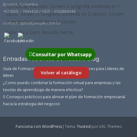
Bogotá , Colombia
Técnica de marcado: Screen o serigrafía sombrilla en 1
+57 (601) – 7443426 / +(57) – 3332884346
casco. Screen o serigrafía sombrilla en 2 cascos. Screen
o serigrafía sombrilla en 4 cascos.
contacto@bestpeople.com.co
Color: Azul Claro, Rosado, Verde
Consultar por Whatsapp
Entradas recientes de nuestro blog
Guía de Formación Corporativa en LATAM: Claves para Líderes de
Volver al catálogo
RRHH
¿Como puedo combinar la formación virtual para empresas y las
teorías de aprendizaje de manera efectiva?
5 Consejos prácticos para alinear el plan de formación empresarial
hacia la estrategia del negocio
Funciona con WordPress
|
Tema:
Trusted
por UXL Themes