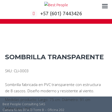
Formación virtual para empresas
+57 (601) 7443426
SOMBRILLA TRANSPARENTE
SKU: CLI-0003
Sombrilla fabricada en PVC transparente con estructura
de 8 cascos. Diseño moderno y resistente al viento.
Medidas producto: Largo: 75 cm. Diámetro: 91 cm
Best People Consulting SAS
Materiales: PVC
Carrera 10 No 97 A 13 Torre B – Oficina 202