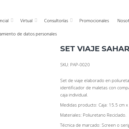
a empresas
ncial
Virtual
Consultorías
Promocionales
Nosot
atamiento de datos personales
SET VIAJE SAHA
SKU: PAP-0020
Set de viaje elaborado en poliuret
identificador de maletas con compa
caja individual.
Medidas producto: Caja: 15.5 cm x
Materiales: Poliuretano Reciclado.
Técnica de marcado: Screen o serig