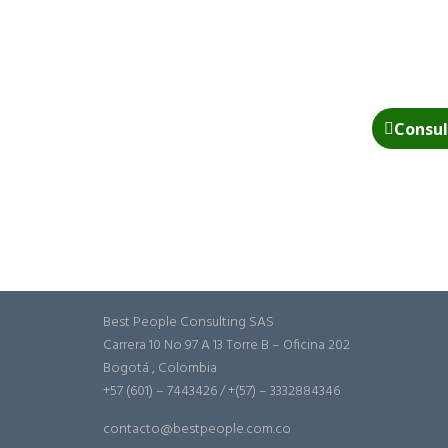
Consul
Best People Consulting SAS
Carrera 10 No 97 A 13 Torre B – Oficina 202
Bogotá , Colombia
+57 (601) – 7443426 / +(57) – 3332884346
contacto@bestpeople.com.co