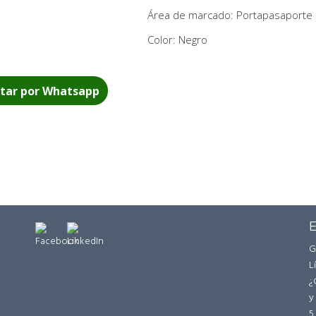
Área de marcado: Portapasaporte 6
Color: Negro
tar por Whatsapp
E
G
L
¿
y
5