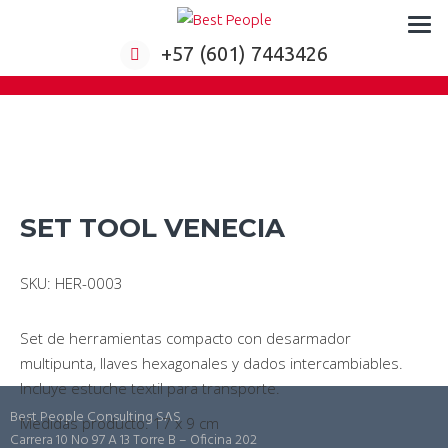
Formación virtual para empresas
+57 (601) 7443426
SET TOOL VENECIA
SKU: HER-0003
Set de herramientas compacto con desarmador
multipunta, llaves hexagonales y dados intercambiables.
Incluye estuche textil para transporte.
Best People Consulting SAS
Medidas producto: 17 x 9 cm
Carrera 10 No 97 A 13 Torre B – Oficina 202