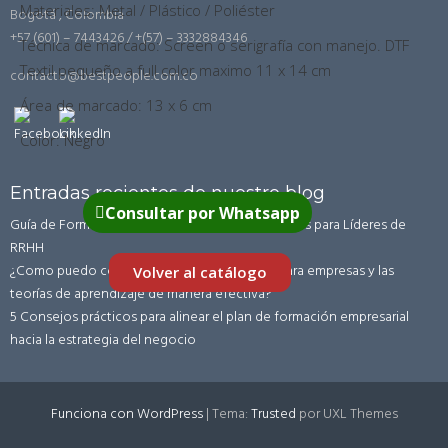
Materiales: Metal / Plástico / Poliéster
Bogotá , Colombia
+57 (601) – 7443426 / +(57) – 3332884346
Técnica de marcado: Screen o serigrafía con manejo. DTF
Textil pequeño a full color maximo 11 x 14 cm
contacto@bestpeople.com.co
Área de marcado: 13 x 6 cm
Color: Negro
Entradas recientes de nuestro blog
Consultar por Whatsapp
Guía de Formación Corporativa en LATAM: Claves para Líderes de
RRHH
¿Como puedo combinar la formación virtual para empresas y las
Volver al catálogo
teorías de aprendizaje de manera efectiva?
5 Consejos prácticos para alinear el plan de formación empresarial
hacia la estrategia del negocio
Funciona con WordPress
|
Tema:
Trusted
por UXL Themes