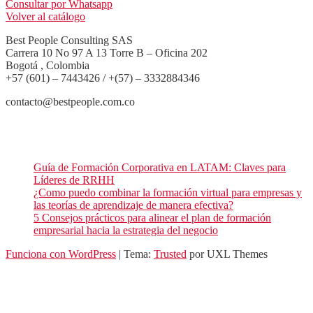
Consultar por Whatsapp
Volver al catálogo
Best People Consulting SAS
Carrera 10 No 97 A 13 Torre B – Oficina 202
Bogotá , Colombia
+57 (601) – 7443426 / +(57) – 3332884346
contacto@bestpeople.com.co
Entradas recientes de nuestro blog
Guía de Formación Corporativa en LATAM: Claves para
Líderes de RRHH
¿Como puedo combinar la formación virtual para empresas y
las teorías de aprendizaje de manera efectiva?
5 Consejos prácticos para alinear el plan de formación
empresarial hacia la estrategia del negocio
Funciona con WordPress
|
Tema:
Trusted
por UXL Themes