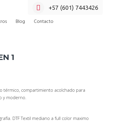
+57 (601) 7443426
ros
Blog
Contacto
EN 1
lo térmico, compartimiento acolchado para
do y moderno.
afía. DTF Textil mediano a full color maximo