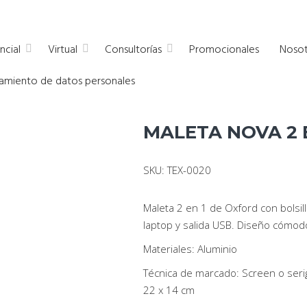
a empresas
ncial
Virtual
Consultorías
Promocionales
Nosot
atamiento de datos personales
MALETA NOVA 2 
SKU: TEX-0020
Maleta 2 en 1 de Oxford con bolsil
laptop y salida USB. Diseño cómo
Materiales: Aluminio
Técnica de marcado: Screen o serigr
22 x 14 cm