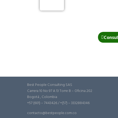
Consul
Best People Consulting SAS
Carrera 10 No 97 A 13 Torre B – Oficina 202
Bogotá , Colombia
+57 (601) – 7443426 / +(57) – 3332884346
contacto@bestpeople.com.co