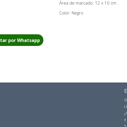
Área de marcado: 12 x 10 cm
Color: Negro
tar por Whatsapp
E
G
L
¿
y
5