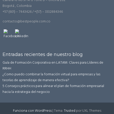
Carrera 10 No 97 A 13 Torre B – Oficina 202
Bogotá , Colombia
+57 (601) – 7443426 / +(57) – 3332884346
contacto@bestpeople.com.co
Entradas recientes de nuestro blog
Guía de Formación Corporativa en LATAM: Claves para Líderes de
RRHH
¿Como puedo combinar la formación virtual para empresas y las
teorías de aprendizaje de manera efectiva?
5 Consejos prácticos para alinear el plan de formación empresarial
hacia la estrategia del negocio
Funciona con WordPress
|
Tema:
Trusted
por UXL Themes