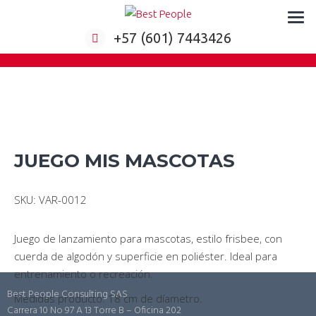
Formación virtual para empresas
+57 (601) 7443426
JUEGO MIS MASCOTAS
SKU: VAR-0012
Juego de lanzamiento para mascotas, estilo frisbee, con
cuerda de algodón y superficie en poliéster. Ideal para
entrenamiento o recreación.
Best People Consulting SAS
Medidas producto: 18 cm de díametro.
Carrera 10 No 97 A 13 Torre B – Oficina 202