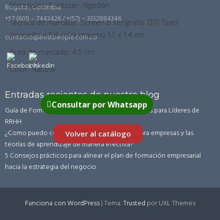
Materiales: Poliéster. Algodón.
Bogotá , Colombia
+57 (601) – 7443426 / +(57) – 3332884346
Técnica de marcado: Screen o serigrafía. DTF Textil
pequeño a full color maximo 11 x 14 cm
contacto@bestpeople.com.co
Área de marcado: 4.5 cm
Color: Natural
Entradas recientes de nuestro blog
Consultar por Whatsapp
Guía de Formación Corporativa en LATAM: Claves para Líderes de
RRHH
¿Como puedo combinar la formación virtual para empresas y las
Volver al catálogo
teorías de aprendizaje de manera efectiva?
5 Consejos prácticos para alinear el plan de formación empresarial
hacia la estrategia del negocio
Funciona con WordPress
|
Tema:
Trusted
por UXL Themes