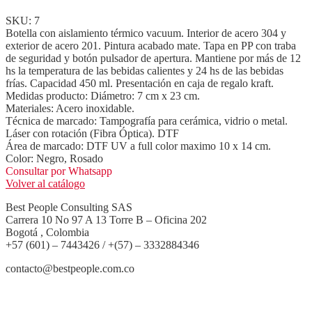
SKU: 7
Botella con aislamiento térmico vacuum. Interior de acero 304 y
exterior de acero 201. Pintura acabado mate. Tapa en PP con traba
de seguridad y botón pulsador de apertura. Mantiene por más de 12
hs la temperatura de las bebidas calientes y 24 hs de las bebidas
frías. Capacidad 450 ml. Presentación en caja de regalo kraft.
Medidas producto: Diámetro: 7 cm x 23 cm.
Materiales: Acero inoxidable.
Técnica de marcado: Tampografía para cerámica, vidrio o metal.
Láser con rotación (Fibra Óptica). DTF
Área de marcado: DTF UV a full color maximo 10 x 14 cm.
Color: Negro, Rosado
Consultar por Whatsapp
Volver al catálogo
Best People Consulting SAS
Carrera 10 No 97 A 13 Torre B – Oficina 202
Bogotá , Colombia
+57 (601) – 7443426 / +(57) – 3332884346
contacto@bestpeople.com.co
Entradas recientes de nuestro blog