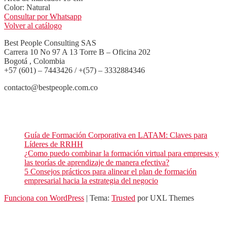
Color: Natural
Consultar por Whatsapp
Volver al catálogo
Best People Consulting SAS
Carrera 10 No 97 A 13 Torre B – Oficina 202
Bogotá , Colombia
+57 (601) – 7443426 / +(57) – 3332884346
contacto@bestpeople.com.co
Entradas recientes de nuestro blog
Guía de Formación Corporativa en LATAM: Claves para
Líderes de RRHH
¿Como puedo combinar la formación virtual para empresas y
las teorías de aprendizaje de manera efectiva?
5 Consejos prácticos para alinear el plan de formación
empresarial hacia la estrategia del negocio
Funciona con WordPress
|
Tema:
Trusted
por UXL Themes