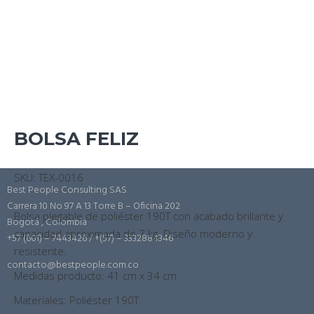
BOLSA FELIZ
SKU: TEX-0016
Best People Consulting SAS
Carrera 10 No 97 A 13 Torre B – Oficina 202
Bolsa plegable de poliéster 190T con acabado brillante y
Bogotá , Colombia
capacidad aproximada de 7 kg. Diseño moderno y
+57 (601) – 7443426 / +(57) – 3332884346
resistente.
contacto@bestpeople.com.co
Medidas producto: 41 cm x 34 cm
Materiales: Poliéster 190T.