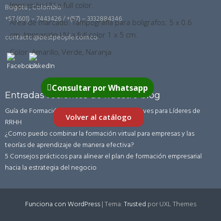
Impresión UV a full color.
Bogotá , Colombia
+57 (601) – 7443426 / +(57) – 3332884346
Área de marcado: Tampografía para boligrafos: 5 x 0.6
cm. Impresión UV a full color 1 x 5 cm.
contacto@bestpeople.com.co
Color: Amarillo, Verde, Naranja
Consultar por Whatsapp
Entradas recientes de nuestro blog
Guía de Formación Corporativa en LATAM: Claves para Líderes de
Volver al catálogo
RRHH
¿Como puedo combinar la formación virtual para empresas y las
teorías de aprendizaje de manera efectiva?
5 Consejos prácticos para alinear el plan de formación empresarial
hacia la estrategia del negocio
Funciona con WordPress
|
Tema:
Trusted
por UXL Themes