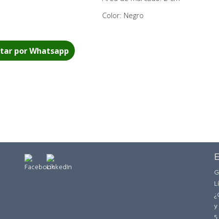
Color: Negro
tar por Whatsapp
E
G
L
¿
y
5