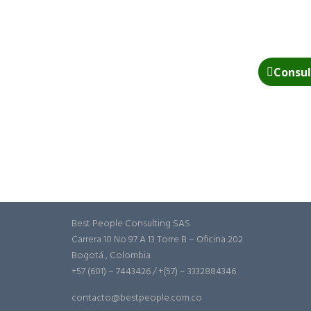
Consul
Best People Consulting SAS
Carrera 10 No 97 A 13 Torre B – Oficina 202
Bogotá , Colombia
+57 (601) – 7443426 / +(57) – 3332884346
contacto@bestpeople.com.co