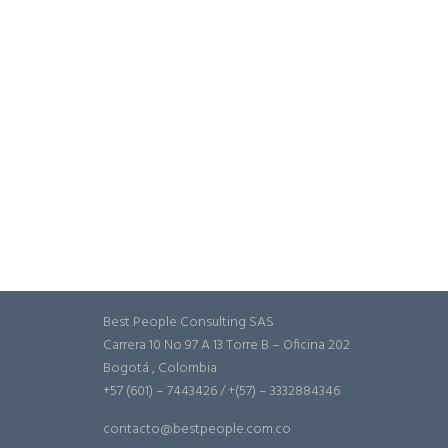
Best People Consulting SAS
Carrera 10 No 97 A 13 Torre B – Oficina 202
Bogotá , Colombia
+57 (601) – 7443426 / +(57) – 3332884346
contacto@bestpeople.com.co